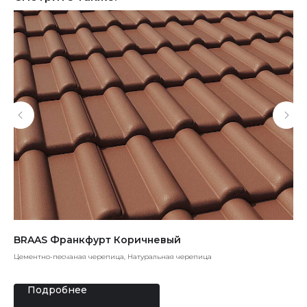
BRAAS Франкфурт Коричневый
Те
Цементно-песчаная черепица, Натуральная черепица
Бит
Подробнее