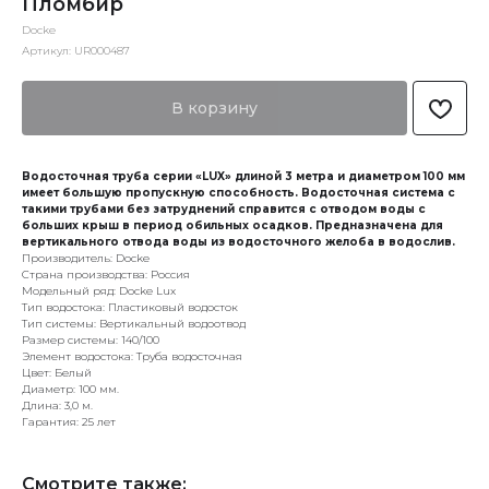
Пломбир
Docke
Артикул:
UR000487
В корзину
Водосточная труба серии «LUX» длиной 3 метра и диаметром 100 мм
имеет большую пропускную способность. Водосточная система с
такими трубами без затруднений справится с отводом воды с
больших крыш в период обильных осадков. Предназначена для
вертикального отвода воды из водосточного желоба в водослив.
Производитель: Docke
Страна производства: Россия
Модельный ряд: Docke Lux
Тип водостока: Пластиковый водосток
Тип системы: Вертикальный водоотвод
Размер системы: 140/100
Элемент водостока: Труба водосточная
Цвет: Белый
Диаметр: 100 мм.
Длина: 3,0 м.
Гарантия: 25 лет
Смотрите также: