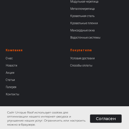
Модульная черепица
Металлочерепица
Кровельная сталь
Кровельные пленки
Мансардные окна
Водосточные системы
Компания
Покупателю
О нас
Условия доставки
Новости
Способы оплаты
Акции
Статьи
Галерея
Контакты
Сайт Unique Roof использует cookies для
оптимизации нашего интернет-ресурса и
Согласен
улучшения наших услуг. Ограничить или настроить
можно в браузере.
Главная
Каталог
Назад
Избранное
Контакт