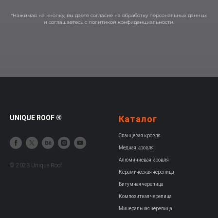
*Нажимая на кнопку, вы даете согласие на обработку персональных данных
и соглашаетесь c политикой конфиденциальности.
UNIQUE ROOF ®
Каталог
Сланцевая кровля
Медная кровля
Алюминиевая кровля
© 2023 Unique Roof
Керамическая черепица
Битумная черепица
Композитная черепица
Минеральная черепица