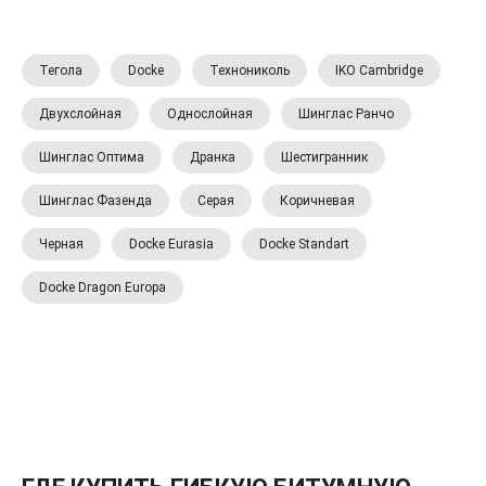
Тегола
Docke
Технониколь
IKO Cambridge
Двухслойная
Однослойная
Шинглас Ранчо
Шинглас Оптима
Дранка
Шестигранник
Шинглас Фазенда
Серая
Коричневая
Черная
Docke Eurasia
Docke Standart
Docke Dragon Europa