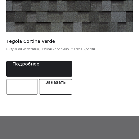
wn
Tegola Cortina Verde
Сл
Битумная черепица, Гибкая черепица, Мягкая кровля
Нат
Подробнее
Заказать