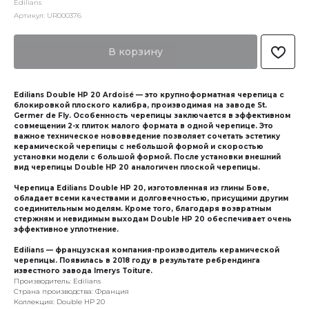
Edilians
Артикул:
UR000376
В корзину
Edilians Double HP 20 Ardoisé — это крупноформатная черепица с
блокировкой плоского калибра, производимая на заводе St.
Germer de Fly. Особенность черепицы заключается в эффективном
совмещении 2-х плиток малого формата в одной черепице. Это
важное техническое нововведение позволяет сочетать эстетику
керамической черепицы с небольшой формой и скоростью
установки модели с большой формой. После установки внешний
вид черепицы Double HP 20 аналогичен плоской черепицы.
Черепица Edilians Double HP 20, изготовленная из глины Бове,
обладает всеми качествами и долговечностью, присущими другим
соединительным моделям. Кроме того, благодаря возвратным
стержням и невидимым выходам Double HP 20 обеспечивает очень
эффективное уплотнение.
Edilians — французская компания-производитель керамической
черепицы. Появилась в 2018 году в результате ребрендинга
известного завода Imerys Toiture.
Производитель: Edilians
Страна производства: Франция
Коллекция: Double HP 20