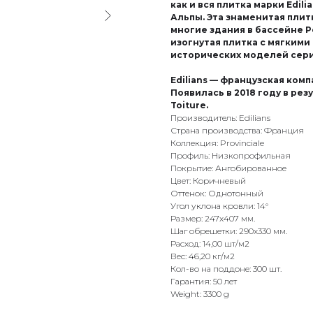
как и вся плитка марки Edili
Альпы. Эта знаменитая пли
многие здания в бассейне Р
изогнутая плитка с мягкими
исторических моделей серии
Edilians — французская ко
Появилась в 2018 году в ре
Toiture.
Производитель: Edilians
Страна производства: Франция
Коллекция: Provinciale
Профиль: Низкопрофильная
Покрытие: Ангобированное
Цвет: Коричневый
Оттенок: Однотонный
Угол уклона кровли: 14°
Размер: 247x407 мм.
Шаг обрешетки: 290x330 мм.
Расход: 14,00 шт/м2
Вес: 46,20 кг/м2
Кол-во на поддоне: 300 шт.
Гарантия: 50 лет
Weight: 3300 g