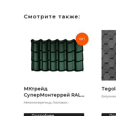
Смотрите также:
ХИТ
МКтрейд
Tego
СуперМонтеррей RAL
Битумная
6005 Глянец
Мягкая 
Металлочерепица, Листовая
металлочерепица
Подробнее
По