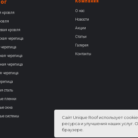
лог
Компания
О нас
я кровля
Новости
ровля
Акции
вая кровля
Статьи
ская черепица
Галерея
 черепица
Контакты
ная черепица
ная черепица
я черепица
ерепица
я сталь
ые пленки
ые окна
ые системы
Сайт Unique Roof использует cooki
ресурса и улучшения наших услуг. 
браузере.