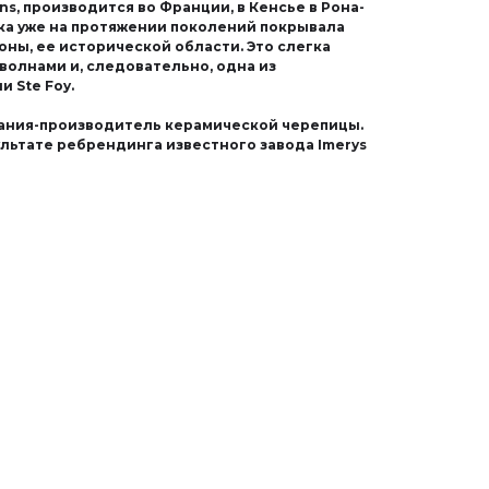
ans, производится во Франции, в Кенсье в Рона-
тка уже на протяжении поколений покрывала
оны, ее исторической области. Это слегка
 волнами и, следовательно, одна из
 Ste Foy.
мпания-производитель керамической черепицы.
зультате ребрендинга известного завода Imerys