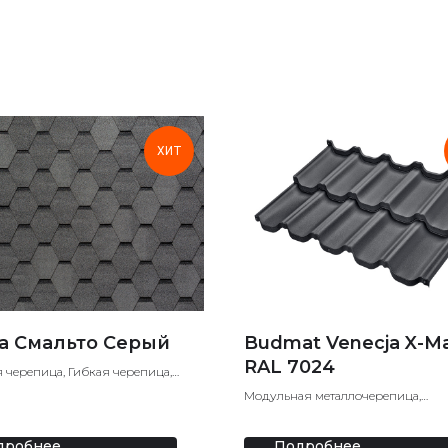
ХИТ
la Смальто Серый
Budmat Venecja X-Ma
RAL 7024
 черепица, Гибкая черепица,
кровля
Модульная металлочерепица,
Металлочерепица
дробнее
Подробнее