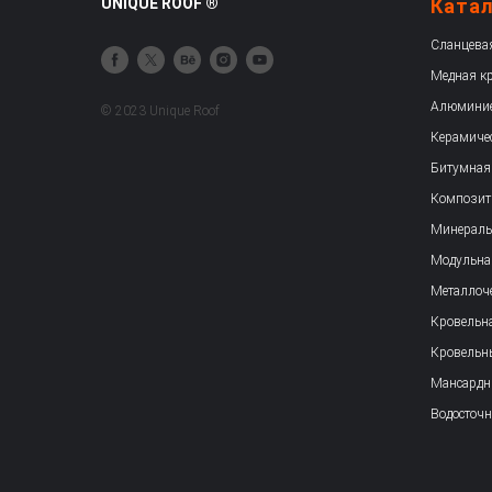
UNIQUE ROOF ®
Ката
Сланцева
Медная к
Алюминие
© 2023 Unique Roof
Керамиче
Битумная
Композит
Минераль
Модульна
Металлоч
Кровельна
Кровельн
Мансардн
Водосточн