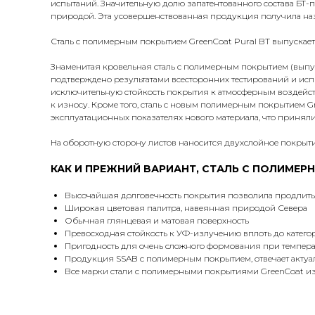
испытаний. Значительную долю запатентованного состава БТ
природой. Эта усовершенствованная продукция получила наз
Сталь с полимерным покрытием GreenCoat Pural BT выпускает
Знаменитая кровельная сталь с полимерным покрытием (выпуск
подтверждено результатами всесторонних тестирований и ис
исключительную стойкость покрытия к атмосферным воздейст
к износу. Кроме того, сталь с новым полимерным покрытием 
эксплуатационных показателях нового материала, что приняли
На оборотную сторону листов наносится двухслойное покрыти
КАК И ПРЕЖНИЙ ВАРИАНТ, СТАЛЬ C ПОЛИМЕ
Высочайшая долговечность покрытия позволила продлить с
Широкая цветовая палитра, навеянная природой Севера
Обычная глянцевая и матовая поверхность
Превосходная стойкость к УФ-излучению вплоть до катего
Пригодность для очень сложного формования при темпера
Продукция SSAB с полимерным покрытием, отвечает актуа
Все марки стали с полимерными покрытиями GreenCoat изг