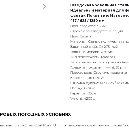
Шведская кровельная сталь 
Идеальный материал для фа
фальц». Покрытие: Матовое. 
417 / 625 / 1250 мм.
Производитель: SSAB
Страна производства: Швеция
Цвет: Серый
Материал: Сталь с полимерным п
Защитный слой: Zn 275 г/м2
Толщина металла: 0,50 мм.
Тип поверхности: Матовая
Тип полимерного покрытия: Green
Толщина покрытия (мкм): 50 µm
Поверхность: Структурированная
Класс защиты: RUV4
Ширина рулона: 417 / 625 / 1250 мм
Вес: 4,20 кг/м2
Гарантия: 25 лет
Weight: 4200 g
УРОВЫХ ПОГОДНЫХ УСЛОВИЯХ
ариант стали GreenCoat Pural BT с полимерным покрытием на основе био