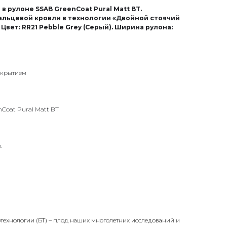
в рулоне SSAB GreenCoat Pural Matt BT.
льцевой кровли в технологии «Двойной стоячий
Цвет: RR21 Pebble Grey (Серый). Ширина рулона:
окрытием
Coat Pural Matt BT
.
технологии (БТ) – плод наших многолетних исследований и