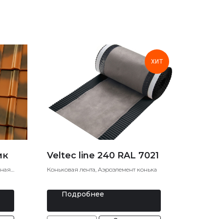
ХИТ
ик
Veltec line 240 RAL 7021
ьная
Коньковая лента, Аэроэлемент конька
Подробнее