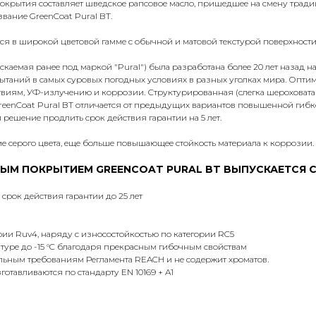
-покрытия составляет шведское рапсовое масло, пришедшее на смену тра
вание GreenCoat Pural BT.
ся в широкой цветовой гамме с обычной и матовой текстурой поверхност
аемая ранее под маркой "Pural") была разработана более 20 лет назад на
пытаний в самых суровых погодных условиях в разных уголках мира. Опт
виям, УФ-излучению и коррозии. Структурированная (слегка шероховатая
GreenCoat Pural BT отличается от предыдущих вариантов повышенной гибк
 решение продлить срок действия гарантии на 5 лет.
е серого цвета, еще больше повышающее стойкость материала к коррозии.
РНЫМ ПОКРЫТИЕМ GREENCOAT PURAL BT ВЫПУСКАЕТСЯ
рок действия гарантии до 25 лет
рии Ruv4, наряду с износостойкостью по категории RC5
туре до -15 °C благодаря прекрасным гибочным свойствам
льным требованиям Регламента REACH и не содержит хроматов.
отавливаются по стандарту EN 10169 + A1