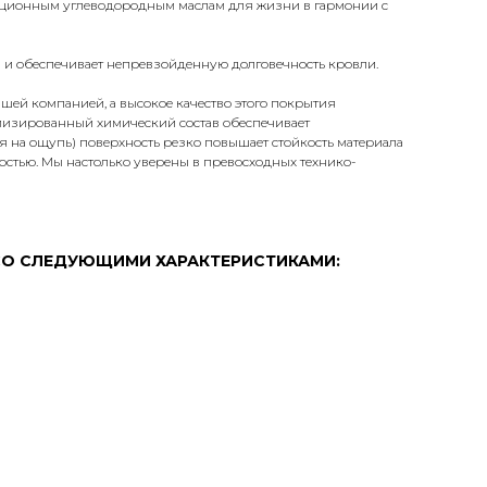
диционным углеводородным маслам для жизни в гармонии с
и и обеспечивает непревзойденную долговечность кровли.
шей компанией, а высокое качество этого покрытия
имизированный химический состав обеспечивает
 на ощупь) поверхность резко повышает стойкость материала
остью. Мы настолько уверены в превосходных технико-
 СО СЛЕДУЮЩИМИ ХАРАКТЕРИСТИКАМИ: