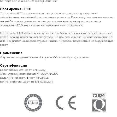
Кантера Raniella. Benuza (Леон) Испания.
Сортировка - ECO
Сортировка ECO натурального сланца включает плитки с допущением
значительных отклонений по толщине и ровности. Поскольку они изготовлены из
тех же блоков натурального сланца, технические характеристики сланца
сортировки ECO аналогичны вышеуказанным сортировкам.
Сортировка ECO является конкурентоспособной по стоимости с искусственными
материалами, но сохраняет свойственные природному сланцу характеристики, а
именно: длительный срок службы и низкий уровень воздействия на окружающую
среду.
Применение
Устройство покрытия скатной кровли. Облицовка фасада здания.
Сертификация
Европейский стандарт: EN 12326
Французский сертификат: NF 02/07 Nº5279
Бельгийский сертификат: ATG/H695
Британский стандарт: BS EN 12326:2014