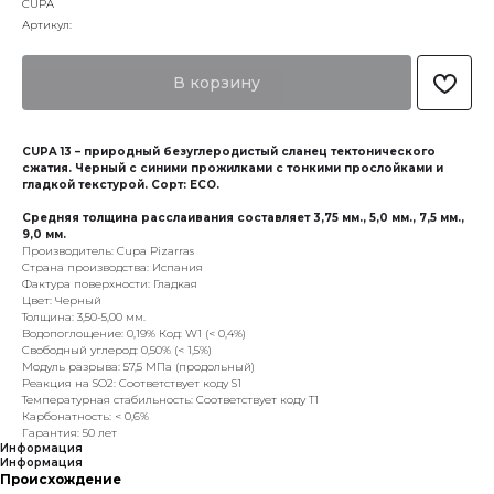
CUPA
Артикул:
В корзину
CUPA 13 – природный безуглеродистый сланец тектонического
сжатия. Черный с синими прожилками с тонкими прослойками и
гладкой текстурой. Сорт: ECO.
Средняя толщина расслаивания составляет 3,75 мм., 5,0 мм., 7,5 мм.,
9,0 мм.
Производитель: Cupa Pizarras
Страна производства: Испания
Фактура поверхности: Гладкая
Цвет: Черный
Толщина: 3,50-5,00 мм.
Водопоглощение: 0,19% Код: W1 (< 0,4%)
Свободный углерод: 0,50% (< 1,5%)
Модуль разрыва: 57,5 МПа (продольный)
Реакция на SO2: Соответствует коду S1
Температурная стабильность: Соответствует коду T1
Карбонатность: < 0,6%
Гарантия: 50 лет
Информация
Информация
Происхождение