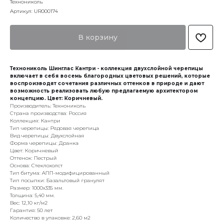
Технониколь
Артикул:
UR000174
В корзину
Технониколь Шинглас Кантри - коллекция двухслойной черепицы
включает в себя восемь благородных цветовых решений, которые
воспроизводят сочетания различных оттенков в природе и дают
возможность реализовать любую предлагаемую архитектором
концепцию. Цвет: Коричневый.
Производитель: Технониколь
Страна производства: Россия
Коллекция: Кантри
Тип черепицы: Рядовая черепица
Вид черепицы: Двухслойная
Форма черепицы: Дранка
Цвет: Коричневый
Оттенок: Пестрый
Основа: Стеклохолст
Тип битума: АПП-модифицированный
Тип посыпки: Базальтовый гранулят
Размер: 1000x335 мм.
Толщина: 5,40 мм.
Вес: 12,10 кг/м2
Гарантия: 50 лет
Количество в упаковке: 2,60 м2