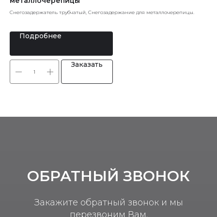
металлочерепицы
Мет
Снегозадержатель трубчатый, Снегозадержание для металлочерепицы.
Подробнее
Заказать
ОБРАТНЫЙ ЗВОНОК
Закажите обратный звонок и мы
перезвоним Вам.