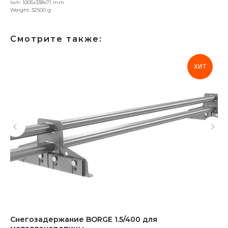
lwh: 1005x338x71 mm
Weight: 32500 g
Смотрите также:
ХИТ
Снегозадержание BORGE 1.5/400 для
МК