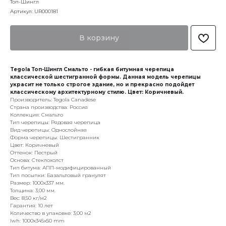
Топ-Шингл
Артикул:
UR000181
В корзину
Tegola Топ-Шингл Смальто - гибкая битумная черепица
классической шестигранной формы. Данная модель черепицы
украсит не только строгое здание, но и прекрасно подойдет
классическому архитектурному стилю. Цвет: Коричневый.
Производитель: Tegola Canadese
Страна производства: Россия
Коллекция: Смальто
Тип черепицы: Рядовая черепица
Вид черепицы: Однослойная
Форма черепицы: Шестигранник
Цвет: Коричневый
Оттенок: Пестрый
Основа: Стеклохолст
Тип битума: АПП-модифицированный
Тип посыпки: Базальтовый гранулят
Размер: 1000x337 мм.
Толщина: 3,00 мм.
Вес: 8,50 кг/м2
Гарантия: 10 лет
Количество в упаковке: 3,00 м2
lwh: 1000x345x50 mm