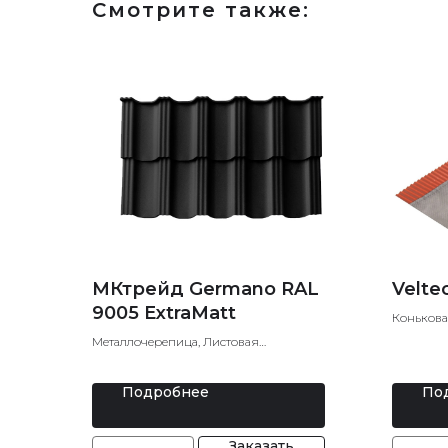
Смотрите также:
МКтрейд Germano RAL
Velte
9005 ExtraMatt
Конькова
Металлочерепица, Листовая
металлочерепица
Подробнее
По
Заказать