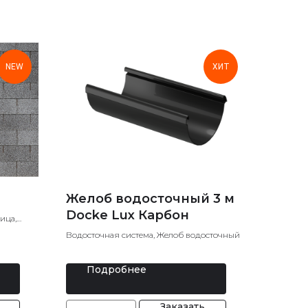
NEW
ХИТ
Желоб водосточный 3 м
Docke Lux Карбон
ица,
Водосточная система, Желоб водосточный
Подробнее
Заказать