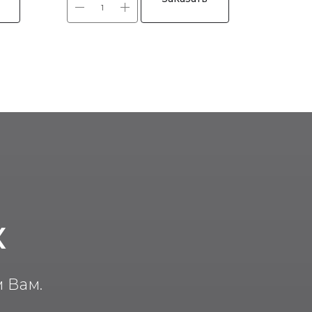
К
 Вам.