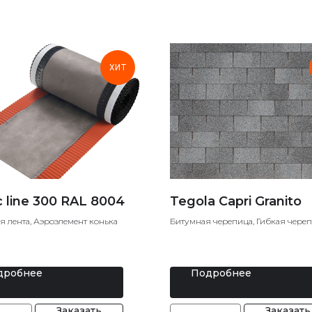
ХИТ
c line 300 RAL 8004
Tegola Capri Granito
я лента, Аэроэлемент конька
Битумная черепица, Гибкая череп
Мягкая кровля
дробнее
Подробнее
Заказать
Заказать