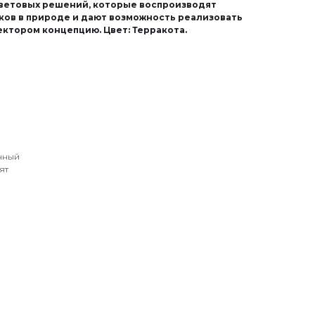
ветовых решений, которые воспроизводят
ков в природе и дают возможность реализовать
ктором концепцию. Цвет: Терракота.
нный
ят