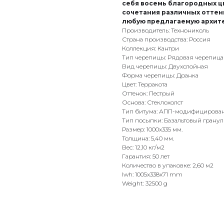
себя восемь благородных ц
сочетания различных оттен
любую предлагаемую архите
Производитель: Технониколь
Страна производства: Россия
Коллекция: Кантри
Тип черепицы: Рядовая черепица
Вид черепицы: Двухслойная
Форма черепицы: Дранка
Цвет: Терракота
Оттенок: Пестрый
Основа: Стеклохолст
Тип битума: АПП-модифицирова
Тип посыпки: Базальтовый гранул
Размер: 1000x335 мм.
Толщина: 5,40 мм.
Вес: 12,10 кг/м2
Гарантия: 50 лет
Количество в упаковке: 2,60 м2
lwh: 1005x338x71 mm
Weight: 32500 g