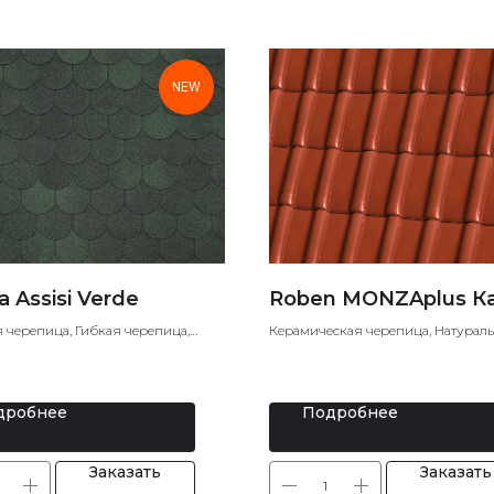
NEW
a Assisi Verde
Roben MONZAplus К
 черепица, Гибкая черепица,
Керамическая черепица, Натурал
кровля
черепица
дробнее
Подробнее
Заказать
Заказать