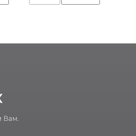
К
 Вам.