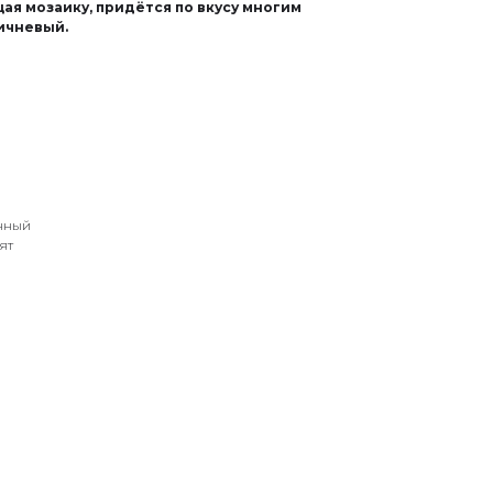
я мозаику, придётся по вкусу многим
ичневый.
нный
ят