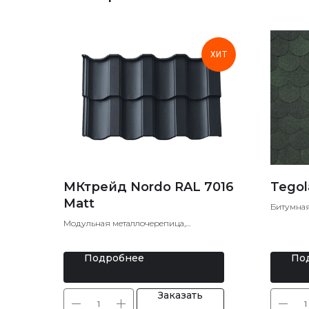
ХИТ
МКтрейд Nordo RAL 7016
Tegol
Matt
Битумная
Мягкая 
Модульная металлочерепица,
Металлочерепица
Подробнее
По
Заказать