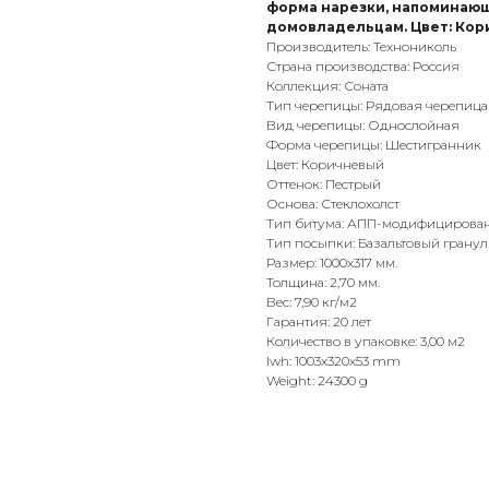
форма нарезки, напоминающа
домовладельцам. Цвет: Кор
Производитель: Технониколь
Страна производства: Россия
Коллекция: Соната
Тип черепицы: Рядовая черепица
Вид черепицы: Однослойная
Форма черепицы: Шестигранник
Цвет: Коричневый
Оттенок: Пестрый
Основа: Стеклохолст
Тип битума: АПП-модифицирова
Тип посыпки: Базальтовый гранул
Размер: 1000x317 мм.
Толщина: 2,70 мм.
Вес: 7,90 кг/м2
Гарантия: 20 лет
Количество в упаковке: 3,00 м2
lwh: 1003x320x53 mm
Weight: 24300 g