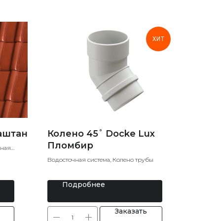
ХИТ
аштан
Колено 45˚ Docke Lux
Пломбир
ьная
Водосточная система, Колено трубы
Подробнее
Заказать