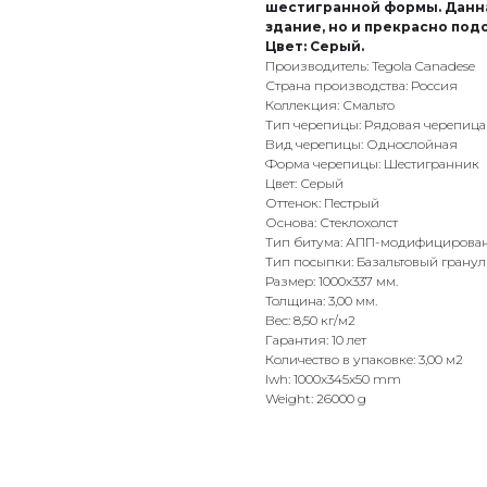
шестигранной формы. Данна
здание, но и прекрасно по
Цвет: Серый.
Производитель: Tegola Canadese
Страна производства: Россия
Коллекция: Смальто
Тип черепицы: Рядовая черепица
Вид черепицы: Однослойная
Форма черепицы: Шестигранник
Цвет: Серый
Оттенок: Пестрый
Основа: Стеклохолст
Тип битума: АПП-модифицирова
Тип посыпки: Базальтовый гранул
Размер: 1000x337 мм.
Толщина: 3,00 мм.
Вес: 8,50 кг/м2
Гарантия: 10 лет
Количество в упаковке: 3,00 м2
lwh: 1000x345x50 mm
Weight: 26000 g