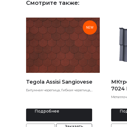
Смотрите также:
NEW
Tegola Assisi Sangiovese
МКтр
7024 
Битумная черепица, Гибкая черепица,
Мягкая кровля
Металлоч
металлоч
Подробнее
По
Заказать