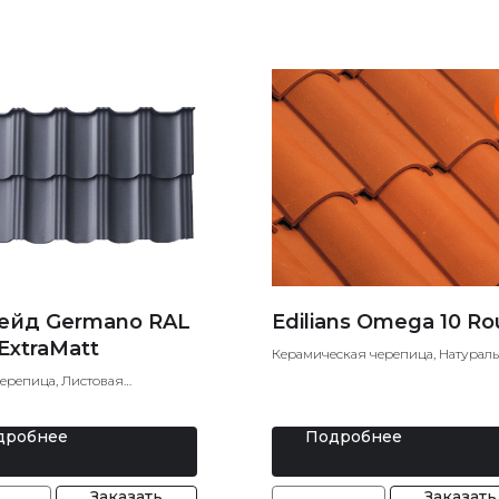
ейд Germano RAL
Edilians Omega 10 R
ExtraMatt
Керамическая черепица, Натурал
черепица
ерепица, Листовая
ерепица
дробнее
Подробнее
Заказать
Заказать