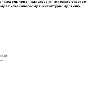
я модель черепицы украсит не только строгое
дойдет классическому архитектурному стилю.
нный
ят